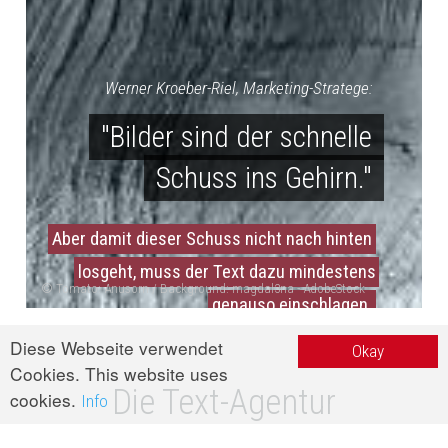
Werner Kroeber-Riel, Marketing-Stratege:
"Bilder sind der schnelle
Schuss ins Gehirn."
Aber damit dieser Schuss nicht nach hinten
losgeht, muss der Text dazu mindestens
© Tomato: Anusorn / Background: magdal3na - AdobeStock
genauso einschlagen.
Diese Webseite verwendet
Okay
START
Cookies. This website uses
Die Text-Agentur
cookies.
Info